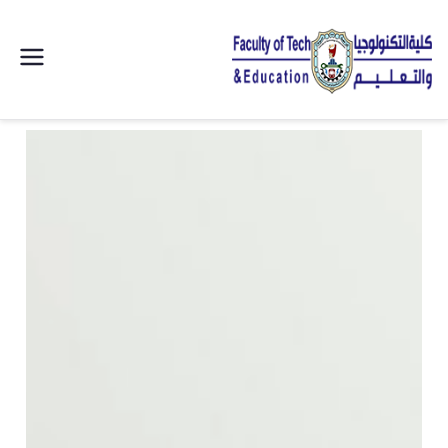
| كلية
التكنولوجيا
والتعليم
الصناعى
جامعة
سوهاج |