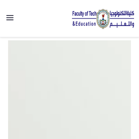
| كلية
التكنولوجيا
والتعليم
الصناعى
جامعة
سوهاج |