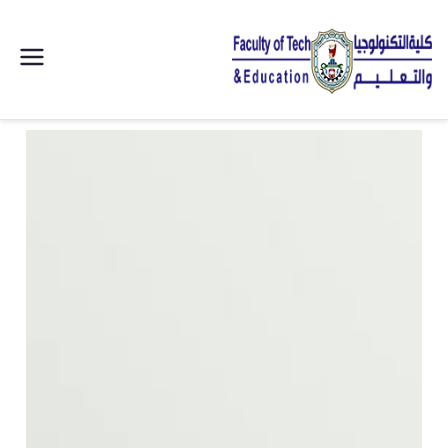
| كلية
التكنولوجيا
والتعليم
الصناعى
جامعة
سوهاج |