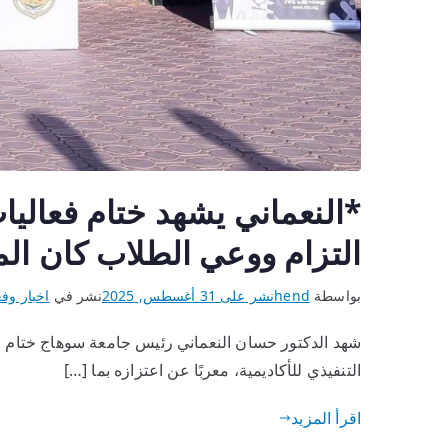
*النعماني يشهد ختام فعاليا
التزام ووعي الطلاب كان الم
بواسطة
hend
نشر على
31 أغسطس, 2025
نشر في
اخبار وفع
شهد الدكتور حسان النعماني رئيس جامعة سوهاج ختام فعالي
التنفيذي للأكاديمية، معربًا عن اعتزازه بما […]
اقرأ المزيد