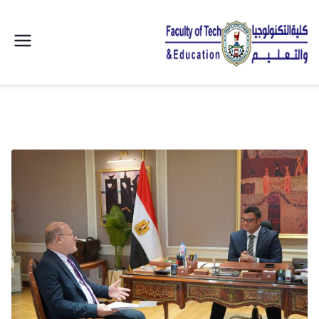
| كلية
التكنولوجيا
والتعليم
الصناعى
جامعة
سوهاج |