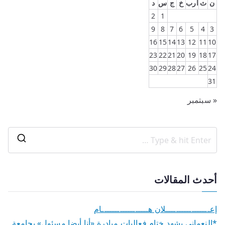
ن
ث
أرب
خ
ج
س
د
2
1
9
8
7
6
5
4
3
16
15
14
13
12
11
10
23
22
21
20
19
18
17
30
29
28
27
26
25
24
31
« سبتمبر
أحدث المقالات
إعـــــــــــــــــلان هــــــــــــــــــام
*النعماني يشهد ختام فعاليات مبادرة «أنا أيضا مسئول» بجامعة