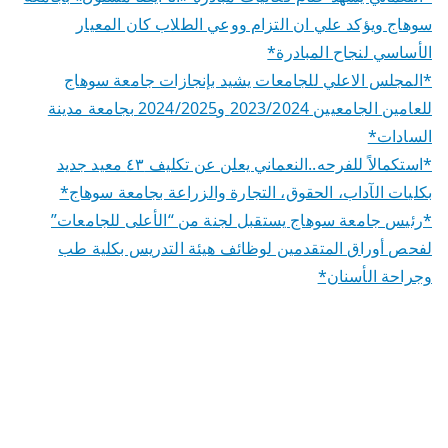
سوهاج ويؤكد علي ان التزام ووعي الطلاب كان المعيار
الأساسي لنجاح المبادرة*
*المجلس الاعلي للجامعات يشيد بإنجازات جامعة سوهاج
للعامين الجامعيين 2023/2024 و2024/2025 بجامعة مدينة
السادات*
*استكمالاً للفرحه..النعماني يعلن عن تكليف ٤٣ معيد جديد
بكليات الآداب، الحقوق، التجارة والزراعة بجامعة سوهاج*
*رئيس جامعة سوهاج يستقبل لجنة من “الأعلى للجامعات”
لفحص أوراق المتقدمين لوظائف هيئة التدريس بكلية طب
وجراحة الأسنان*