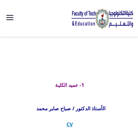
| كلية
التكنولوجيا
والتعليم
الصناعى
1- عميد الكلية
جامعة
سوهاج |
الأستاذ الدكتور / صباح صابر محمد
CV