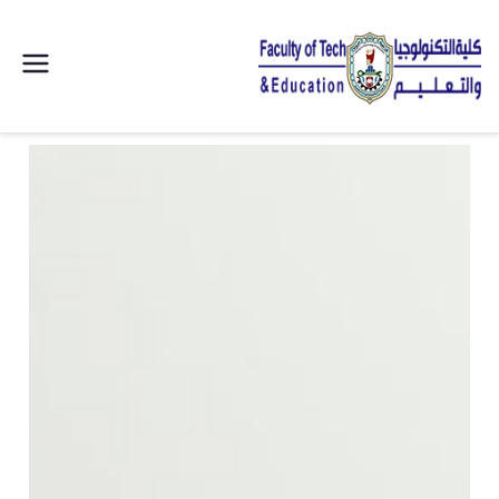
| كلية
التكنولوجيا
والتعليم
الصناعى
جامعة
سوهاج |