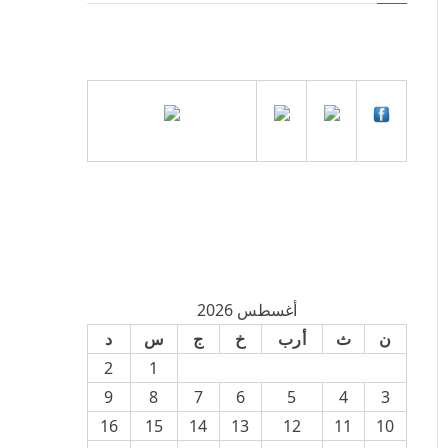
أغسطس 2026
ن
ث
أرب
خ
ج
س
د
2
1
9
8
7
6
5
4
3
16
15
14
13
12
11
10