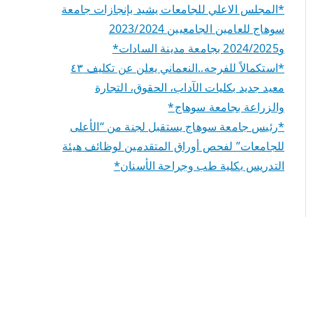
*المجلس الاعلي للجامعات يشيد بإنجازات جامعة
سوهاج للعامين الجامعيين 2023/2024
و2024/2025 بجامعة مدينة السادات*
*استكمالاً للفرحه..النعماني يعلن عن تكليف ٤٣
معيد جديد بكليات الآداب، الحقوق، التجارة
والزراعة بجامعة سوهاج*
*رئيس جامعة سوهاج يستقبل لجنة من “الأعلى
للجامعات” لفحص أوراق المتقدمين لوظائف هيئة
التدريس بكلية طب وجراحة الأسنان*