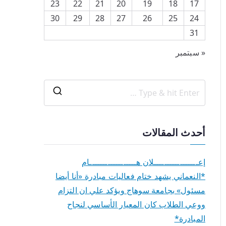
23
22
21
20
19
18
17
30
29
28
27
26
25
24
31
« سبتمبر
أحدث المقالات
إعـــــــــــــــــلان هــــــــــــــــــام
*النعماني يشهد ختام فعاليات مبادرة «أنا أيضا
مسئول» بجامعة سوهاج ويؤكد علي ان التزام
ووعي الطلاب كان المعيار الأساسي لنجاح
المبادرة*