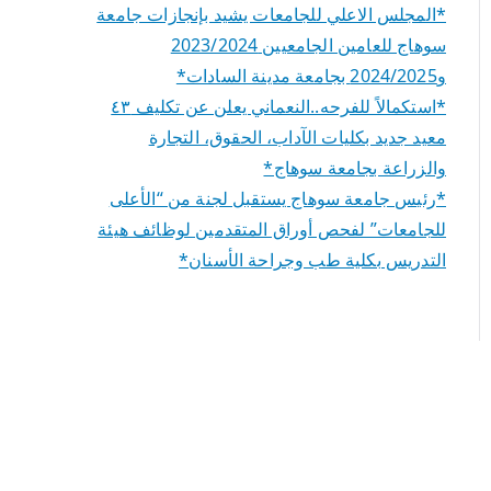
*المجلس الاعلي للجامعات يشيد بإنجازات جامعة
سوهاج للعامين الجامعيين 2023/2024
و2024/2025 بجامعة مدينة السادات*
*استكمالاً للفرحه..النعماني يعلن عن تكليف ٤٣
معيد جديد بكليات الآداب، الحقوق، التجارة
والزراعة بجامعة سوهاج*
*رئيس جامعة سوهاج يستقبل لجنة من “الأعلى
للجامعات” لفحص أوراق المتقدمين لوظائف هيئة
التدريس بكلية طب وجراحة الأسنان*