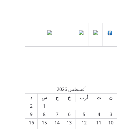
أغسطس 2026
ن
ث
أرب
خ
ج
س
د
2
1
9
8
7
6
5
4
3
16
15
14
13
12
11
10