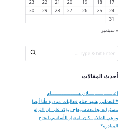
23
22
21
20
19
18
17
30
29
28
27
26
25
24
31
« سبتمبر
أحدث المقالات
إعـــــــــــــــــلان هــــــــــــــــــام
*النعماني يشهد ختام فعاليات مبادرة «أنا أيضا
مسئول» بجامعة سوهاج ويؤكد علي ان التزام
ووعي الطلاب كان المعيار الأساسي لنجاح
المبادرة*