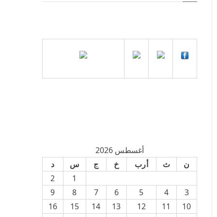
أغسطس 2026
ن
ث
أرب
خ
ج
س
د
2
1
9
8
7
6
5
4
3
16
15
14
13
12
11
10