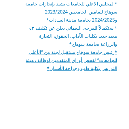
*المجلس الاعلي للجامعات يشيد بإنجازات جامعة
سوهاج للعامين الجامعيين 2023/2024
و2024/2025 بجامعة مدينة السادات*
*استكمالاً للفرحه..النعماني يعلن عن تكليف ٤٣
معيد جديد بكليات الآداب، الحقوق، التجارة
والزراعة بجامعة سوهاج*
*رئيس جامعة سوهاج يستقبل لجنة من “الأعلى
للجامعات” لفحص أوراق المتقدمين لوظائف هيئة
التدريس بكلية طب وجراحة الأسنان*