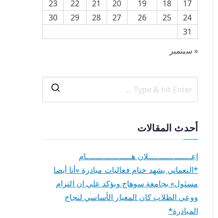
23
22
21
20
19
18
17
30
29
28
27
26
25
24
31
« سبتمبر
أحدث المقالات
إعـــــــــــــــــلان هــــــــــــــــــام
*النعماني يشهد ختام فعاليات مبادرة «أنا أيضا
مسئول» بجامعة سوهاج ويؤكد علي ان التزام
ووعي الطلاب كان المعيار الأساسي لنجاح
المبادرة*