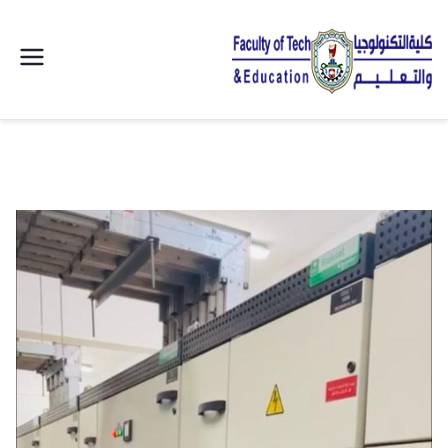
| كلية
التكنولوجيا
والتعليم
الصناعى
جامعة
سوهاج |