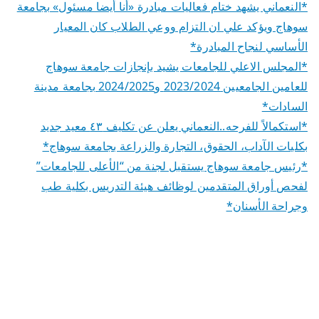
*النعماني يشهد ختام فعاليات مبادرة «أنا أيضا مسئول» بجامعة
سوهاج ويؤكد علي ان التزام ووعي الطلاب كان المعيار
الأساسي لنجاح المبادرة*
*المجلس الاعلي للجامعات يشيد بإنجازات جامعة سوهاج
للعامين الجامعيين 2023/2024 و2024/2025 بجامعة مدينة
السادات*
*استكمالاً للفرحه..النعماني يعلن عن تكليف ٤٣ معيد جديد
بكليات الآداب، الحقوق، التجارة والزراعة بجامعة سوهاج*
*رئيس جامعة سوهاج يستقبل لجنة من “الأعلى للجامعات”
لفحص أوراق المتقدمين لوظائف هيئة التدريس بكلية طب
وجراحة الأسنان*