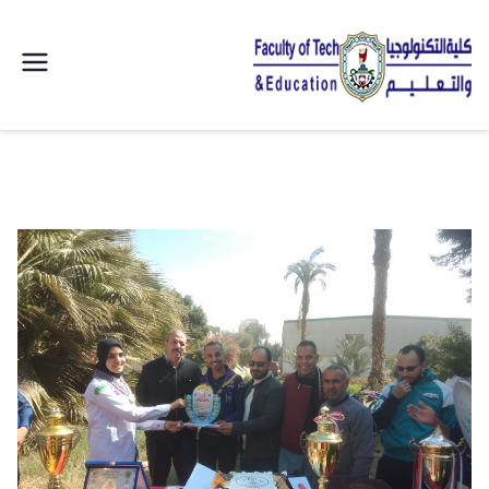
| كلية
التكنولوجيا
والتعليم
الصناعى
جامعة
سوهاج |