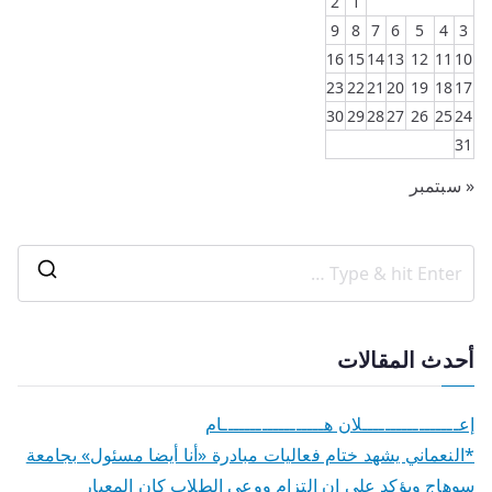
2
1
9
8
7
6
5
4
3
16
15
14
13
12
11
10
23
22
21
20
19
18
17
30
29
28
27
26
25
24
31
« سبتمبر
أحدث المقالات
إعـــــــــــــــــلان هــــــــــــــــــام
*النعماني يشهد ختام فعاليات مبادرة «أنا أيضا مسئول» بجامعة
سوهاج ويؤكد علي ان التزام ووعي الطلاب كان المعيار