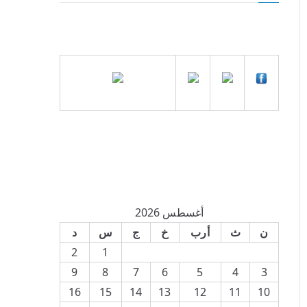
أغسطس 2026
ن
ث
أرب
خ
ج
س
د
2
1
9
8
7
6
5
4
3
16
15
14
13
12
11
10