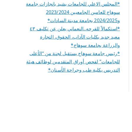
*المجلس الاعلي للجامعات يشيد بإنجازات جامعة
سوهاج للعامين الجامعيين 2023/2024
و2024/2025 بجامعة مدينة السادات*
*استكمالاً للفرحه..النعماني يعلن عن تكليف ٤٣
معيد جديد بكليات الآداب، الحقوق، التجارة
والزراعة بجامعة سوهاج*
*رئيس جامعة سوهاج يستقبل لجنة من “الأعلى
للجامعات” لفحص أوراق المتقدمين لوظائف هيئة
التدريس بكلية طب وجراحة الأسنان*