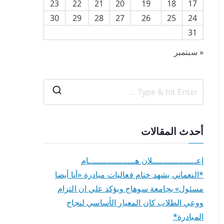
23
22
21
20
19
18
17
30
29
28
27
26
25
24
31
« سبتمبر
أحدث المقالات
إعـــــــــــــــــلان هــــــــــــــــــام
*النعماني يشهد ختام فعاليات مبادرة «أنا أيضا
مسئول» بجامعة سوهاج ويؤكد علي ان التزام
ووعي الطلاب كان المعيار الأساسي لنجاح
المبادرة*