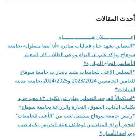
أحدث المقالات
إعـــــــــــــــــلان هــــــــــــــــــام
*النعماني يشهد ختام فعاليات مبادرة «أنا أيضا مسئول» بجامعة
سوهاج ويؤكد علي ان التزام ووعي الطلاب كان المعيار
الأساسي لنجاح المبادرة*
*المجلس الاعلي للجامعات يشيد بإنجازات جامعة سوهاج
للعامين الجامعيين 2023/2024 و2024/2025 بجامعة مدينة
السادات*
*استكمالاً للفرحه..النعماني يعلن عن تكليف ٤٣ معيد جديد
بكليات الآداب، الحقوق، التجارة والزراعة بجامعة سوهاج*
*رئيس جامعة سوهاج يستقبل لجنة من “الأعلى للجامعات”
لفحص أوراق المتقدمين لوظائف هيئة التدريس بكلية طب
وجراحة الأسنان*