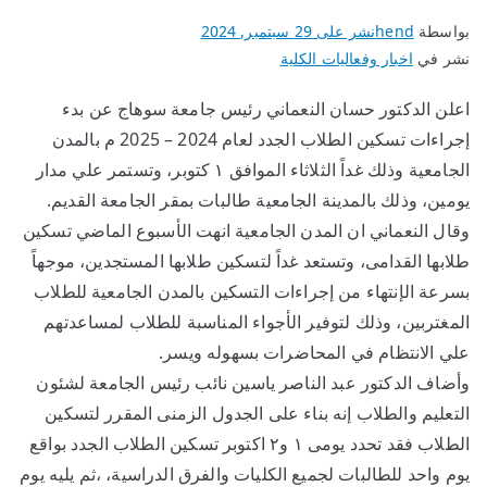
بواسطة
hend
نشر على
29 سبتمبر, 2024
نشر في
اخبار وفعاليات الكلية
اعلن الدكتور حسان النعماني رئيس جامعة سوهاج عن بدء
إجراءات تسكين الطلاب الجدد لعام 2024 – 2025 م بالمدن
الجامعية وذلك غداً الثلاثاء الموافق ١ كتوبر، وتستمر علي مدار
يومين، وذلك بالمدينة الجامعية طالبات بمقر الجامعة القديم.
وقال النعماني ان المدن الجامعية انهت الأسبوع الماضي تسكين
طلابها القدامى، وتستعد غداً لتسكين طلابها المستجدين، موجهاً
بسرعة الإنتهاء من إجراءات التسكين بالمدن الجامعية للطلاب
المغتربين، وذلك لتوفير الأجواء المناسبة للطلاب لمساعدتهم
علي الانتظام في المحاضرات بسهوله ويسر.
وأضاف الدكتور عبد الناصر ياسين نائب رئيس الجامعة لشئون
التعليم والطلاب إنه بناء على الجدول الزمنى المقرر لتسكين
الطلاب فقد تحدد يومى ١ و٢ اكتوبر تسكين الطلاب الجدد بواقع
يوم واحد للطالبات لجميع الكليات والفرق الدراسية، ،ثم يليه يوم