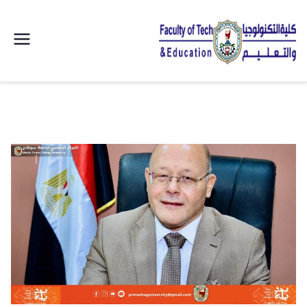
| كلية
التكنولوجيا
والتعليم
الصناعى
جامعة
سوهاج |