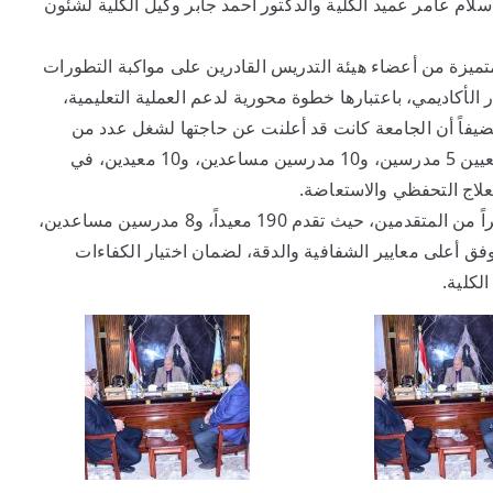
سلام عامر عميد الكلية والدكتور أحمد جابر وكيل الكلية لشئون
ميزة من أعضاء هيئة التدريس القادرين على مواكبة التطورات
الأكاديمي، باعتبارها خطوة محورية لدعم العملية التعليمية،
ضيفاً أن الجامعة كانت قد أعلنت عن حاجتها لشغل عدد من
وظائف هيئة التدريس ذات الكادر الخاص بالكلية تشمل تعيين 5 مدرسين، و10 مدرسين مساعدين، و10 معيدين، في
لعلاج التحفظي والاستعاضة.
وأشار الدكتور اسلام عامر إلى أن الإعلان شهد إقبالاً كبيراً من المتقدمين، حيث تقدم 190 معيداً، و8 مدرسين مساعدين،
وفق أعلى معايير الشفافية والدقة، لضمان اختيار الكفاءات
لكلية.