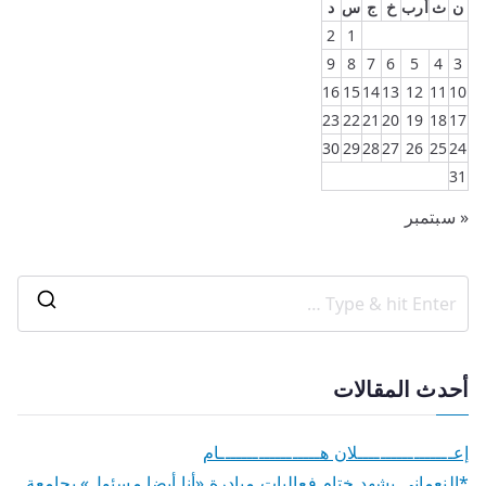
ن
ث
أرب
خ
ج
س
د
2
1
9
8
7
6
5
4
3
16
15
14
13
12
11
10
23
22
21
20
19
18
17
30
29
28
27
26
25
24
31
« سبتمبر
أحدث المقالات
إعـــــــــــــــــلان هــــــــــــــــــام
*النعماني يشهد ختام فعاليات مبادرة «أنا أيضا مسئول» بجامعة