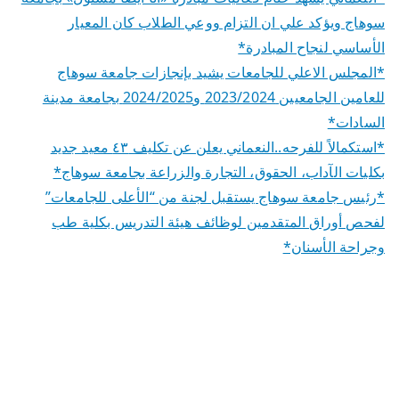
سوهاج ويؤكد علي ان التزام ووعي الطلاب كان المعيار
الأساسي لنجاح المبادرة*
*المجلس الاعلي للجامعات يشيد بإنجازات جامعة سوهاج
للعامين الجامعيين 2023/2024 و2024/2025 بجامعة مدينة
السادات*
*استكمالاً للفرحه..النعماني يعلن عن تكليف ٤٣ معيد جديد
بكليات الآداب، الحقوق، التجارة والزراعة بجامعة سوهاج*
*رئيس جامعة سوهاج يستقبل لجنة من “الأعلى للجامعات”
لفحص أوراق المتقدمين لوظائف هيئة التدريس بكلية طب
وجراحة الأسنان*