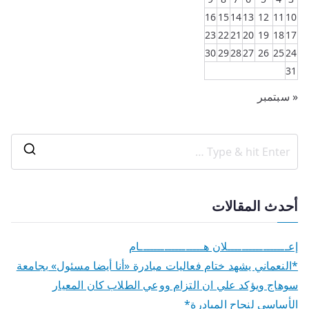
16
15
14
13
12
11
10
23
22
21
20
19
18
17
30
29
28
27
26
25
24
31
« سبتمبر
أحدث المقالات
إعـــــــــــــــــلان هــــــــــــــــــام
*النعماني يشهد ختام فعاليات مبادرة «أنا أيضا مسئول» بجامعة
سوهاج ويؤكد علي ان التزام ووعي الطلاب كان المعيار
الأساسي لنجاح المبادرة*