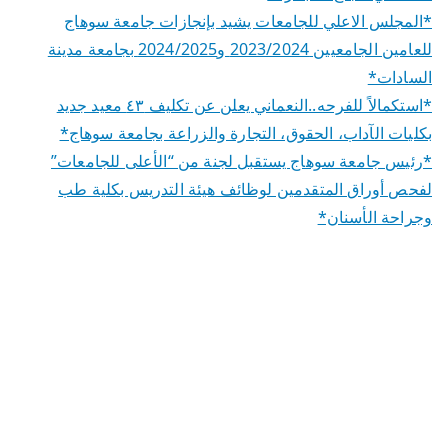
*المجلس الاعلي للجامعات يشيد بإنجازات جامعة سوهاج
للعامين الجامعيين 2023/2024 و2024/2025 بجامعة مدينة
السادات*
*استكمالاً للفرحه..النعماني يعلن عن تكليف ٤٣ معيد جديد
بكليات الآداب، الحقوق، التجارة والزراعة بجامعة سوهاج*
*رئيس جامعة سوهاج يستقبل لجنة من “الأعلى للجامعات”
لفحص أوراق المتقدمين لوظائف هيئة التدريس بكلية طب
وجراحة الأسنان*