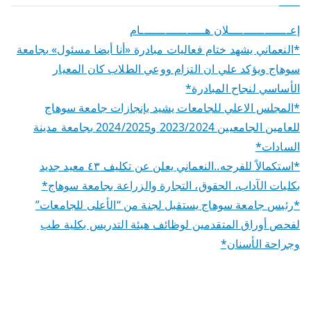
إعـــــــــــــــــلان هــــــــــــــــــام
*النعماني يشهد ختام فعاليات مبادرة «أنا أيضا مسئول» بجامعة
سوهاج ويؤكد علي ان التزام ووعي الطلاب كان المعيار
الأساسي لنجاح المبادرة*
*المجلس الاعلي للجامعات يشيد بإنجازات جامعة سوهاج
للعامين الجامعيين 2023/2024 و2024/2025 بجامعة مدينة
السادات*
*استكمالاً للفرحه..النعماني يعلن عن تكليف ٤٣ معيد جديد
بكليات الآداب، الحقوق، التجارة والزراعة بجامعة سوهاج*
*رئيس جامعة سوهاج يستقبل لجنة من “الأعلى للجامعات”
لفحص أوراق المتقدمين لوظائف هيئة التدريس بكلية طب
وجراحة الأسنان*