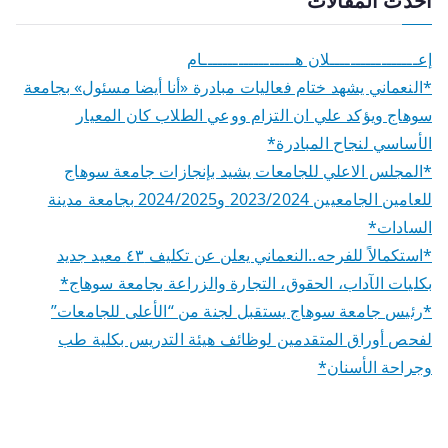
أحدث المقالات
إعـــــــــــــــــلان هــــــــــــــــــام
*النعماني يشهد ختام فعاليات مبادرة «أنا أيضا مسئول» بجامعة
سوهاج ويؤكد علي ان التزام ووعي الطلاب كان المعيار
الأساسي لنجاح المبادرة*
*المجلس الاعلي للجامعات يشيد بإنجازات جامعة سوهاج
للعامين الجامعيين 2023/2024 و2024/2025 بجامعة مدينة
السادات*
*استكمالاً للفرحه..النعماني يعلن عن تكليف ٤٣ معيد جديد
بكليات الآداب، الحقوق، التجارة والزراعة بجامعة سوهاج*
*رئيس جامعة سوهاج يستقبل لجنة من “الأعلى للجامعات”
لفحص أوراق المتقدمين لوظائف هيئة التدريس بكلية طب
وجراحة الأسنان*