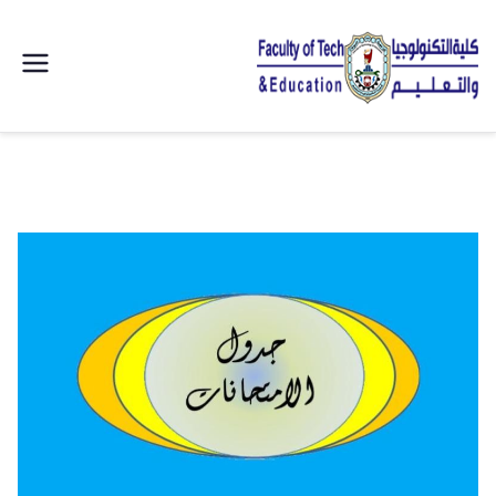
| كلية
التكنولوجيا
والتعليم
الصناعى
جامعة
سوهاج |