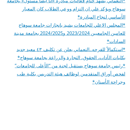
*النعماني يشهد ختام فعاليات مبادرة «أنا أيضا مسئول» بجامعة
سوهاج ويؤكد علي ان التزام ووعي الطلاب كان المعيار
الأساسي لنجاح المبادرة*
*المجلس الاعلي للجامعات يشيد بإنجازات جامعة سوهاج
للعامين الجامعيين 2023/2024 و2024/2025 بجامعة مدينة
السادات*
*استكمالاً للفرحه..النعماني يعلن عن تكليف ٤٣ معيد جديد
بكليات الآداب، الحقوق، التجارة والزراعة بجامعة سوهاج*
*رئيس جامعة سوهاج يستقبل لجنة من “الأعلى للجامعات”
لفحص أوراق المتقدمين لوظائف هيئة التدريس بكلية طب
وجراحة الأسنان*