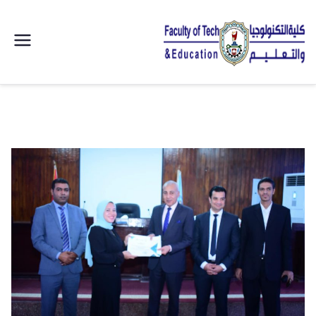
| كلية
التكنولوجيا
والتعليم
الصناعى
جامعة
سوهاج |