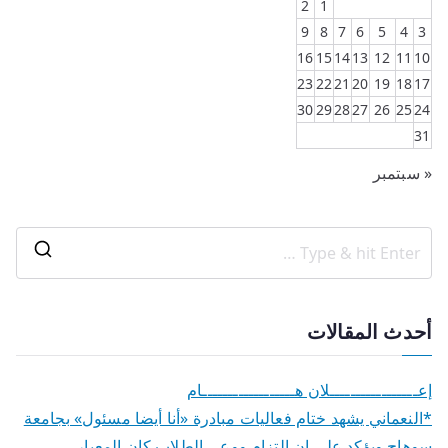
2
1
9
8
7
6
5
4
3
16
15
14
13
12
11
10
23
22
21
20
19
18
17
30
29
28
27
26
25
24
31
« سبتمبر
أحدث المقالات
إعـــــــــــــــــلان هــــــــــــــــــام
*النعماني يشهد ختام فعاليات مبادرة «أنا أيضا مسئول» بجامعة
سوهاج ويؤكد علي ان التزام ووعي الطلاب كان المعيار