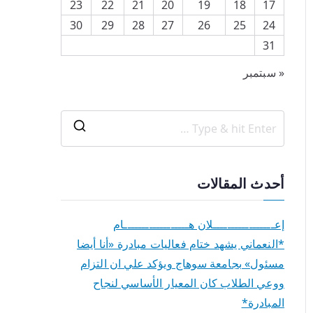
23
22
21
20
19
18
17
30
29
28
27
26
25
24
31
« سبتمبر
أحدث المقالات
إعـــــــــــــــــلان هــــــــــــــــــام
*النعماني يشهد ختام فعاليات مبادرة «أنا أيضا
مسئول» بجامعة سوهاج ويؤكد علي ان التزام
ووعي الطلاب كان المعيار الأساسي لنجاح
المبادرة*