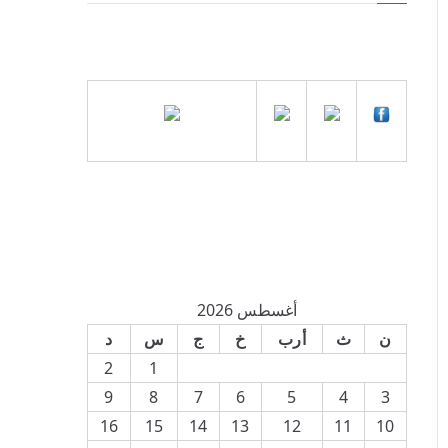
أغسطس 2026
ن
ث
أرب
خ
ج
س
د
2
1
9
8
7
6
5
4
3
16
15
14
13
12
11
10