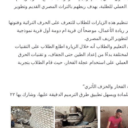
 العملي للطلبة، بهدف ربطهم بالتراث المصري القديم وتطوير
تنظيم هذه الزيارات للطلاب للتعرف على الحرف التراثية وفنونها
ر ريادة الأعمال، موضحاً ان قرية ام دومة أول قرية نموذجية
لتطوير الريف المصري.
تعليم والطلاب أنه خلال الزيارة اطلع الطلاب على التقنيات
مختلفة بدءًا من إعداد الطين حتى الجفاف، و تقنيات الحرق
 العملي على استخدام عجلة الفخار، حيث قام الطلاب بتجربة
 الفخار والخزف الأثري”
والجانب النظري بالواقع العملي، مما يعزز فهم الطلاب للمادة ويسهل تطبيق طرق الترميم الدقيقة عليها، وشارك بها ٢٢