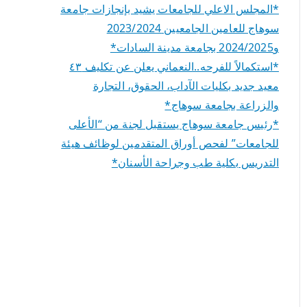
*المجلس الاعلي للجامعات يشيد بإنجازات جامعة
سوهاج للعامين الجامعيين 2023/2024
و2024/2025 بجامعة مدينة السادات*
*استكمالاً للفرحه..النعماني يعلن عن تكليف ٤٣
معيد جديد بكليات الآداب، الحقوق، التجارة
والزراعة بجامعة سوهاج*
*رئيس جامعة سوهاج يستقبل لجنة من “الأعلى
للجامعات” لفحص أوراق المتقدمين لوظائف هيئة
التدريس بكلية طب وجراحة الأسنان*