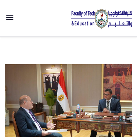
| كلية
التكنولوجيا
والتعليم
الصناعى
جامعة
سوهاج |