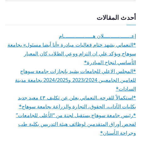
أحدث المقالات
إعـــــــــــــــــلان هــــــــــــــــــام
*النعماني يشهد ختام فعاليات مبادرة «أنا أيضا مسئول» بجامعة
سوهاج ويؤكد علي ان التزام ووعي الطلاب كان المعيار
الأساسي لنجاح المبادرة*
*المجلس الاعلي للجامعات يشيد بإنجازات جامعة سوهاج
للعامين الجامعيين 2023/2024 و2024/2025 بجامعة مدينة
السادات*
*استكمالاً للفرحه..النعماني يعلن عن تكليف ٤٣ معيد جديد
بكليات الآداب، الحقوق، التجارة والزراعة بجامعة سوهاج*
*رئيس جامعة سوهاج يستقبل لجنة من “الأعلى للجامعات”
لفحص أوراق المتقدمين لوظائف هيئة التدريس بكلية طب
وجراحة الأسنان*