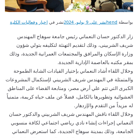
بواسطة
hend
نشر على
9 يوليو, 2024
نشر في
اخبار وفعاليات الكلية
زار الدكتور حسان النعماني رئيس جامعة سوهاج المهندس
شريف الشربينى، وذلك لتقديم التهنئة لتكليفه بتولي شؤون
وزارة الإسكان والمرافق والمجتمعات العمرانية الجديدة، وذلك
بمقر مكتبه بالعاصمة الإدارية الجديدة.
وخلال اللقاء أشاد النعماني بإختيار القيادات الشابة الطموحة
والمتمثلة في المهندس شريف الشربيني لإستكمال المشروعات
الكبرى التي تتم علي أرض مصر، ومتابعة القضاء على المناطق
العشوائية وتطويرها بالكامل، فضلاً عن ملف حياه كريمة، متمنياً
له مزيداً من التقدم والإزدهار.
وخلال اللقاء ناقش المهندس شريف الشربيني والدكتور حسان
النعماني إجراءات إنشاء نادي رياضي اجتماعي لكافة منسوبي
الجامعة، وذلك بمدينة سوهاج الجديدة، كما استعرض النعماني