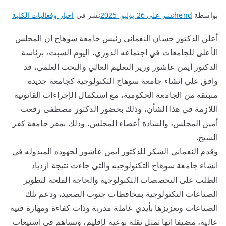
بواسطة
hend
نشر على
26 يوليو, 2025
نشر في
اخبار وفعاليات الكلية
أعلن الدكتور حسان النعماني رئيس جامعة سوهاج ان المجلس
الأعلى للجامعات في اجتماعه الدوري، اليوم السبت، برئاسة
الدكتور أيمن عاشور وزير التعليم العالي والبحث العلمي، قد
وافق علي انشاء جامعة سوهاج التكنولوجية كجامعة جديده
منبثقه من الجامعة الحكومية، مع استكمال الإجراءات القانونية
اللازمة في هذا الشأن، وذلك بحضور الدكتور مصطفى رفعت
أمين المجلس، والسادة أعضاء المجلس، وذلك بمقر جامعة كفر
الشيخ.
وقدم النعماني الشكر للدكتور ايمن عاشور لجهوده المبذوله في
انشاء جامعة سوهاج التكنولوجيه والتي جاءت نتيجة ازدياد
الطلب على التخصصات التكنولوجية والحاجة الملحة لتطوير
الصناعات التكنولوجية بمحافظات جنوب الصعيد، ودعم تلك
الصناعات وتعزيزها بأيدي عاملة مدربة وذات كفاءة ومهارة فنية
عالية، مضيفا انها تمثل نقلة نوعية لإقليم، وتساهم فى استيعاب