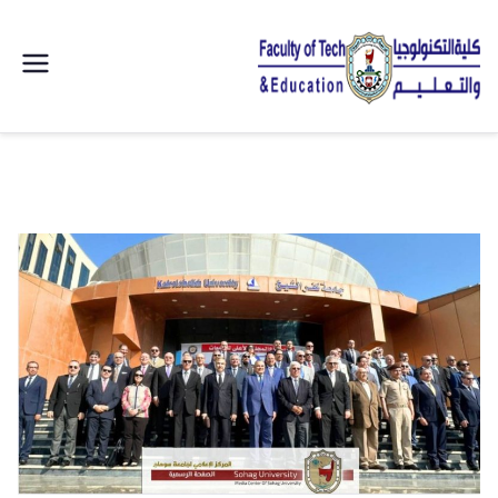
| كلية
التكنولوجيا
والتعليم
الصناعى
جامعة
سوهاج |