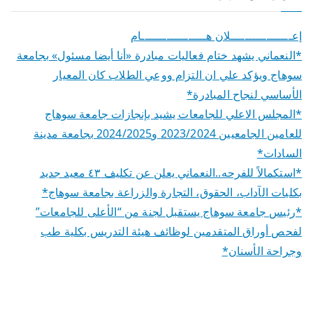
إعـــــــــــــــــلان هــــــــــــــــــام
*النعماني يشهد ختام فعاليات مبادرة «أنا أيضا مسئول» بجامعة
سوهاج ويؤكد علي ان التزام ووعي الطلاب كان المعيار
الأساسي لنجاح المبادرة*
*المجلس الاعلي للجامعات يشيد بإنجازات جامعة سوهاج
للعامين الجامعيين 2023/2024 و2024/2025 بجامعة مدينة
السادات*
*استكمالاً للفرحه..النعماني يعلن عن تكليف ٤٣ معيد جديد
بكليات الآداب، الحقوق، التجارة والزراعة بجامعة سوهاج*
*رئيس جامعة سوهاج يستقبل لجنة من “الأعلى للجامعات”
لفحص أوراق المتقدمين لوظائف هيئة التدريس بكلية طب
وجراحة الأسنان*