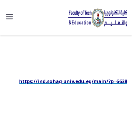
| كلية
التكنولوجيا
والتعليم
الصناعى
https://ind.sohag-univ.edu.eg/main/?p=6638
جامعة
سوهاج |