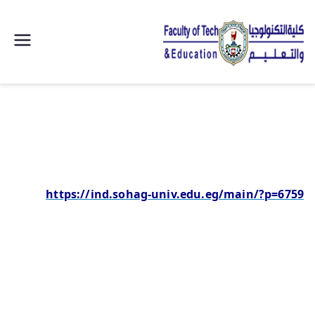
| كلية
التكنولوجيا
والتعليم
الصناعى
https://ind.sohag-univ.edu.eg/main/?p=6759
جامعة
سوهاج |