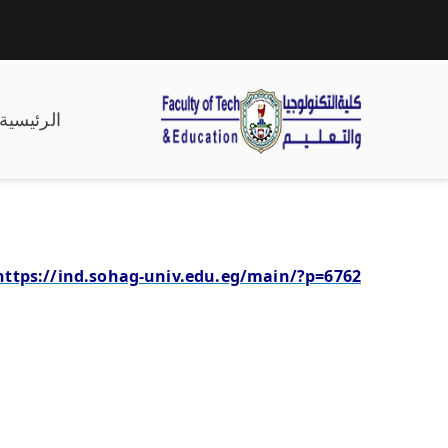
الرئيسية
| كلية التكنولوجيا وال
https://ind.sohag-univ.edu.eg/main/?p=6762