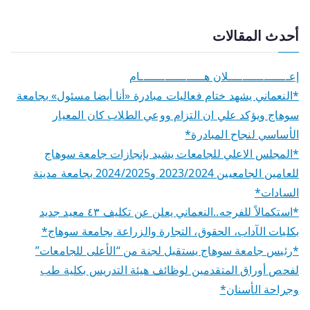
أحدث المقالات
إعـــــــــــــــــلان هــــــــــــــــــام
*النعماني يشهد ختام فعاليات مبادرة «أنا أيضا مسئول» بجامعة
سوهاج ويؤكد علي ان التزام ووعي الطلاب كان المعيار
الأساسي لنجاح المبادرة*
*المجلس الاعلي للجامعات يشيد بإنجازات جامعة سوهاج
للعامين الجامعيين 2023/2024 و2024/2025 بجامعة مدينة
السادات*
*استكمالاً للفرحه..النعماني يعلن عن تكليف ٤٣ معيد جديد
بكليات الآداب، الحقوق، التجارة والزراعة بجامعة سوهاج*
*رئيس جامعة سوهاج يستقبل لجنة من “الأعلى للجامعات”
لفحص أوراق المتقدمين لوظائف هيئة التدريس بكلية طب
وجراحة الأسنان*