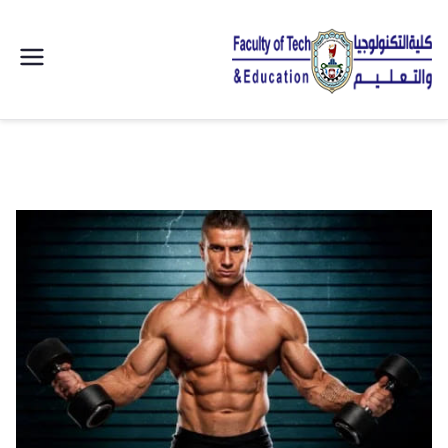
| كلية
التكنولوجيا
والتعليم
الصناعى
جامعة
سوهاج |