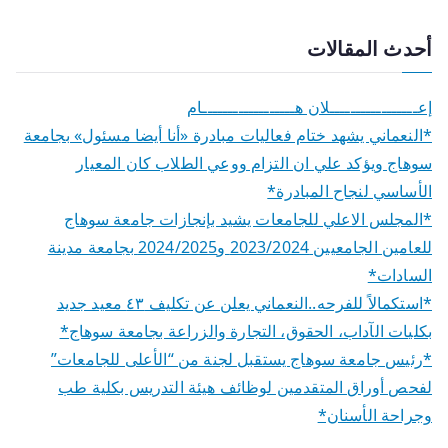
أحدث المقالات
إعـــــــــــــــــلان هــــــــــــــــــام
*النعماني يشهد ختام فعاليات مبادرة «أنا أيضا مسئول» بجامعة
سوهاج ويؤكد علي ان التزام ووعي الطلاب كان المعيار
الأساسي لنجاح المبادرة*
*المجلس الاعلي للجامعات يشيد بإنجازات جامعة سوهاج
للعامين الجامعيين 2023/2024 و2024/2025 بجامعة مدينة
السادات*
*استكمالاً للفرحه..النعماني يعلن عن تكليف ٤٣ معيد جديد
بكليات الآداب، الحقوق، التجارة والزراعة بجامعة سوهاج*
*رئيس جامعة سوهاج يستقبل لجنة من “الأعلى للجامعات”
لفحص أوراق المتقدمين لوظائف هيئة التدريس بكلية طب
وجراحة الأسنان*