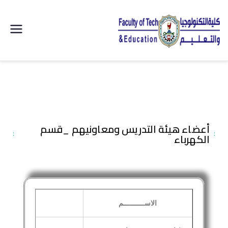
| كلية
التكنولوجيا
والتعليم
الصناعى
أعضاء هيئة التدريس ومعاونيهم _قسم
الكهرباء
جامعة
سوهاج |
الاســــــــــم