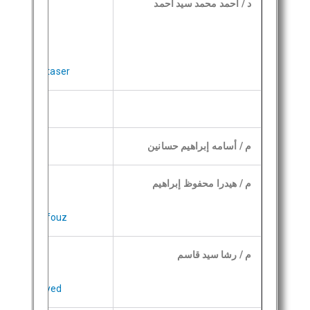
د / احمد محمد سيد احمد
/Ahmed.Montaser
م / أسامه إبراهيم حسانين
م / هيدرا محفوظ إبراهيم
g/Hedra_Mahfouz
م /
رشا سيد قاسم
eg/Rasha_Sayed