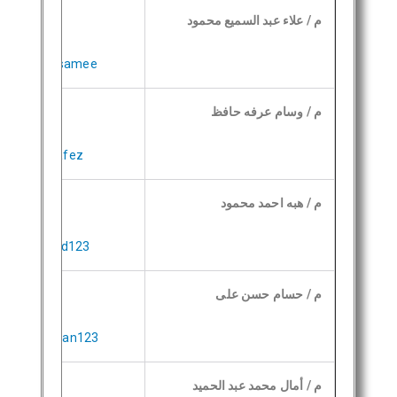
م / علاء عبد السميع محمود
Alaa-Abd-El_samee
م / وسام عرفه حافظ
g/Wissam_Hafez
م / هبه احمد محمود
g/Heba_Ahmed123
م / حسام حسن على
Hossam_Hassan123
م / أمال محمد عبد الحميد